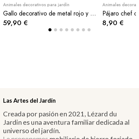
Aperçu rapide
Ape
Animales decorativos para jardín
Animales decorati
Gallo decorativo de metal rojo y azul – 62 cm
59,90 €
8,90 €
Las Artes del Jardín
Creada por pasión en 2021, Lézard du
Jardin es una aventura familiar dedicada al
universo del jardín.
Le proponemos
mobiliario de hierro forjado,