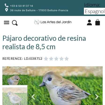
Idioma:
+33 6 50 81 37 14
36 route de Belluire - 17800 Belluire-Francia
Pájaro decorativo de resina
realista de 8,5 cm
REFERENCE
LDJ038712




