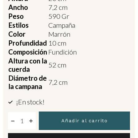
Ancho
7,2 cm
Peso
590 Gr
Estilos
Campaña
Color
Marrón
Profundidad
10 cm
Composición
Fundición
Altura con la
52 cm
cuerda
Diámetro de
7,2 cm
la campana
¡En stock!
Añadir al carrito