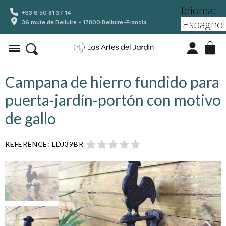
Idioma:
+33 6 50 81 37 14
36 route de Belluire - 17800 Belluire-Francia
Campana de hierro fundido para
puerta-jardín-portón con motivo
de gallo
REFERENCE
LDJ39BR




