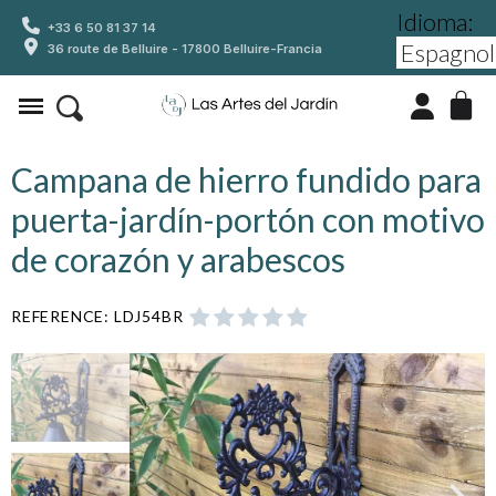
Idioma:
+33 6 50 81 37 14
36 route de Belluire - 17800 Belluire-Francia
Campana de hierro fundido para
puerta-jardín-portón con motivo
de corazón y arabescos
REFERENCE
LDJ54BR




