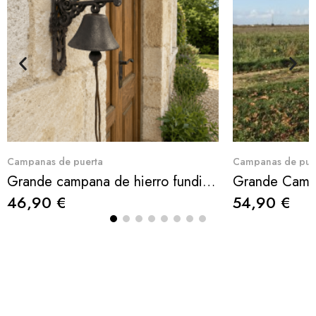
Aperçu rapide
Ape
Campanas de puerta
Campanas de pue
Grande campana de hierro fundido para puerta con rana en metal pintado en color óxido
46,90 €
54,90 €