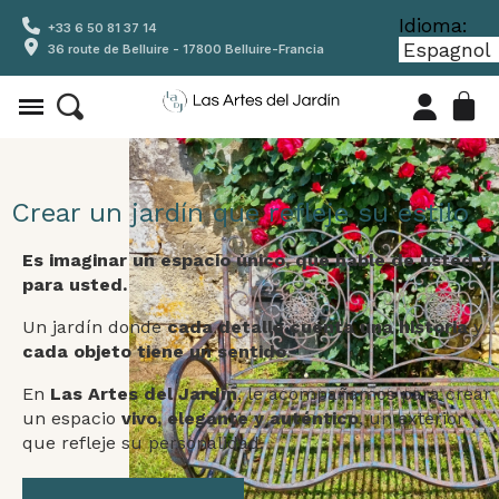
Idioma:
+33 6 50 81 37 14
36 route de Belluire - 17800 Belluire-Francia
Crear un jardín que refleje su estilo
Es imaginar un espacio único, que hable de usted y
para usted.
Un jardín donde
cada detalle cuenta una historia
y
cada objeto tiene un sentido
.
En
Las Artes del Jardín
, le acompañamos para crear
un espacio
vivo, elegante y auténtico
, un exterior
que refleje su personalidad.