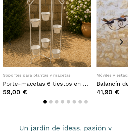
Quick View
Q
Soportes para plantas y macetas
Móviles y estacas
Porte-macetas 6 tiestos en metal gris envejecido – Una elegante presentación para sus flores
59,00 €
41,90 €
Un jardín de ideas, pasión y